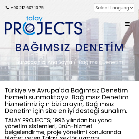
+90 212 607 13 75
BAĞIMSIZ DENETIM
Buradasınız:
Ana Sayfa
Bağımsız Denetim
Türkiye ve Avrupa'da Bağımsız Denetim
hizmeti sunmaktayız. Bağımsız Denetim
hizmetimiz için bizi arayın, Bağımsız
Denetim için size en iyi desteği sunalım.
TALAY PROJECTS; 1996 yılından bu yana
yönetim sistemleri, ürün-hizmet
belgelendirme, proje yönetimi konularında
hizmet veren Talay, sektör uzmanı