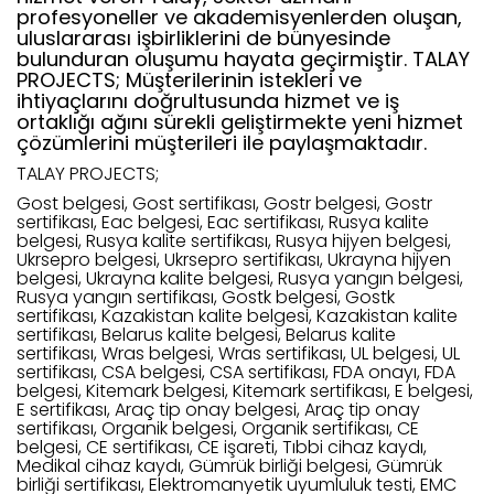
profesyoneller ve akademisyenlerden oluşan,
uluslararası işbirliklerini de bünyesinde
bulunduran oluşumu hayata geçirmiştir. TALAY
PROJECTS; Müşterilerinin istekleri ve
ihtiyaçlarını doğrultusunda hizmet ve iş
ortaklığı ağını sürekli geliştirmekte yeni hizmet
çözümlerini müşterileri ile paylaşmaktadır.
TALAY PROJECTS;
Gost belgesi, Gost sertifikası, Gostr belgesi, Gostr
sertifikası, Eac belgesi, Eac sertifikası, Rusya kalite
belgesi, Rusya kalite sertifikası, Rusya hijyen belgesi,
Ukrsepro belgesi, Ukrsepro sertifikası, Ukrayna hijyen
belgesi, Ukrayna kalite belgesi, Rusya yangın belgesi,
Rusya yangın sertifikası, Gostk belgesi, Gostk
sertifikası, Kazakistan kalite belgesi, Kazakistan kalite
sertifikası, Belarus kalite belgesi, Belarus kalite
sertifikası, Wras belgesi, Wras sertifikası, UL belgesi, UL
sertifikası, CSA belgesi, CSA sertifikası, FDA onayı, FDA
belgesi, Kitemark belgesi, Kitemark sertifikası, E belgesi,
E sertifikası, Araç tip onay belgesi, Araç tip onay
sertifikası, Organik belgesi, Organik sertifikası, CE
belgesi, CE sertifikası, CE işareti, Tıbbi cihaz kaydı,
Medikal cihaz kaydı, Gümrük birliği belgesi, Gümrük
birliği sertifikası, Elektromanyetik uyumluluk testi, EMC