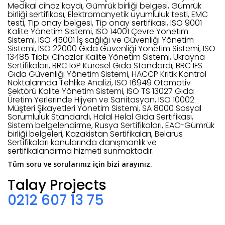
Medikal cihaz kaydı, Gümrük birliği belgesi, Gümrük
birliği sertifikası, Elektromanyetik uyumluluk testi, EMC
testi, Tip onay belgesi, Tip onay sertifikası, ISO 9001
Kalite Yönetim Sistemi, ISO 14001 Çevre Yönetim
Sistemi, ISO 45001 İş sağlığı ve Güvenliği Yönetim
Sistemi, ISO 22000 Gıda Güvenliği Yönetim Sistemi, ISO
13485 Tıbbi Cihazlar Kalite Yönetim Sistemi, Ukrayna
Sertifikaları, BRC IoP Küresel Gıda Standardı, BRC IFS
Gıda Güvenliği Yönetim Sistemi, HACCP Kritik Kontrol
Noktalarında Tehlike Analizi, ISO 16949 Otomotiv
Sektörü Kalite Yönetim Sistemi, ISO TS 13027 Gıda
Üretim Yerlerinde Hijyen ve Sanitasyon, ISO 10002
Müşteri Şikayetleri Yönetim Sistemi, SA 8000 Sosyal
Sorumluluk Standardı, Halal Helal Gıda Sertifikası,
Sistem belgelendirme, Rusya Sertifikaları, EAC-Gümrük
birliği belgeleri, Kazakistan Sertifikaları, Belarus
Sertifikaları konularında danışmanlık ve
sertifikalandırma hizmeti sunmaktadır.
Tüm soru ve sorularınız için bizi arayınız.
Talay Projects
0212 607 13 75