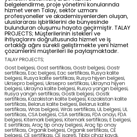
belgelendirme, proje yönetimi konularında
hizmet veren Talay, sektör uzmanı
profesyoneller ve akademisyenlerden oluşan,
uluslararası işbirliklerini de bünyesinde
bulunduran oluşumu hayata geçirmiştir. TALAY
PROJECTS; Müşterilerinin istekleri ve
ihtiyaçlarını doğrultusunda hizmet ve iş
ortaklığı ağını sürekli geliştirmekte yeni hizmet
çözümlerini müşterileri ile paylaşmaktadır.
TALAY PROJECTS;
Gost belgesi, Gost sertifikası, Gostr belgesi, Gostr
sertifikası, Eac belgesi, Eac sertifikası, Rusya kalite
belgesi, Rusya kalite sertifikası, Rusya hijyen belgesi,
Ukrsepro belgesi, Ukrsepro sertifikası, Ukrayna hijyen
belgesi, Ukrayna kalite belgesi, Rusya yangın belgesi,
Rusya yangın sertifikası, Gostk belgesi, Gostk
sertifikası, Kazakistan kalite belgesi, Kazakistan kalite
sertifikası, Belarus kalite belgesi, Belarus kalite
sertifikası, Wras belgesi, Wras sertifikası, UL belgesi, UL
sertifikası, CSA belgesi, CSA sertifikası, FDA onayı, FDA
belgesi, Kitemark belgesi, Kitemark sertifikası, E belgesi,
E sertifikası, Araç tip onay belgesi, Araç tip onay
sertifikası, Organik belgesi, Organik sertifikası, CE
belgesi, CE sertifikası, CE işareti, Tıbbi cihaz kaydı,