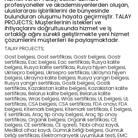
profesyoneller ve akademisyenlerden oluşan,
uluslararası işbirliklerini de bünyesinde
bulunduran oluşumu hayata geçirmiştir. TALAY
PROJECTS; Müşterilerinin istekleri ve
ihtiyaçlarını doğrultusunda hizmet ve iş
ortaklığı ağını sürekli geliştirmekte yeni hizmet
çözümlerini müşterileri ile paylaşmaktadır.
TALAY PROJECTS;
Gost belgesi, Gost sertifikası, Gostr belgesi, Gostr
sertifikası, Eac belgesi, Eac sertifikası, Rusya kalite
belgesi, Rusya kalite sertifikası, Rusya hijyen belgesi,
Ukrsepro belgesi, Ukrsepro sertifikası, Ukrayna hijyen
belgesi, Ukrayna kalite belgesi, Rusya yangın belgesi,
Rusya yangın sertifikası, Gostk belgesi, Gostk
sertifikası, Kazakistan kalite belgesi, Kazakistan kalite
sertifikası, Belarus kalite belgesi, Belarus kalite
sertifikası, Wras belgesi, Wras sertifikası, UL belgesi, UL
sertifikası, CSA belgesi, CSA sertifikası, FDA onayı, FDA
belgesi, Kitemark belgesi, Kitemark sertifikası, E belgesi,
E sertifikası, Araç tip onay belgesi, Araç tip onay
sertifikası, Organik belgesi, Organik sertifikası, CE
belgesi, CE sertifikası, CE işareti, Tıbbi cihaz kaydı,
Medikal cihaz kaydı, Gümrük birliği belgesi, Gümrük
birliği sertifikası, Elektromanyetik uyumluluk testi, EMC