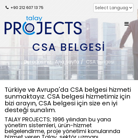
+90 212 607 13 75
CSA BELGESI
Buradasınız:
Ana Sayfa
CSA belgesi
Türkiye ve Avrupa'da CSA belgesi hizmeti
sunmaktayız. CSA belgesi hizmetimiz için
bizi arayın, CSA belgesi için size en iyi
desteği sunalım.
TALAY PROJECTS; 1996 yılından bu yana
yönetim sistemleri, ürün-hizmet
belgelendirme, proje yönetimi konularında
hizmet veren Talay, sektör uzmanı