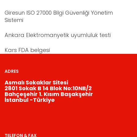
Giresun ISO 27000 Bilgi Güvenliği Yönetim
Sistemi
Ankara Elektromanyetik uyumluluk testi
Kars FDA belgesi
ADRES
Asmalı Sokaklar Sitesi
2801 Sokak B 14 Blok No:10NB/2
Bahçeşehir 1. Kısım Başakşehir
İstanbul -Türkiye
TELEFON & FAX