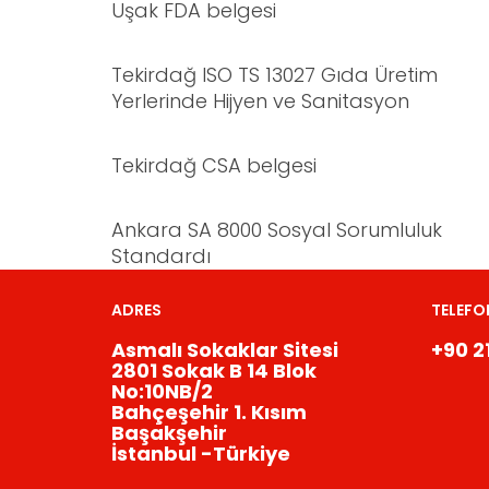
Uşak FDA belgesi
Tekirdağ ISO TS 13027 Gıda Üretim
Yerlerinde Hijyen ve Sanitasyon
Tekirdağ CSA belgesi
Ankara SA 8000 Sosyal Sorumluluk
Standardı
ADRES
TELEFO
Asmalı Sokaklar Sitesi
+90 2
2801 Sokak B 14 Blok
No:10NB/2
Bahçeşehir 1. Kısım
Başakşehir
İstanbul -Türkiye