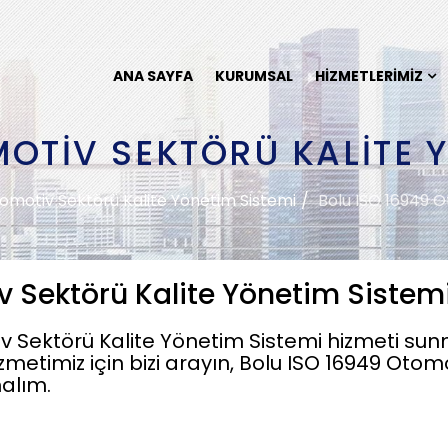
ANA SAYFA
KURUMSAL
HIZMETLERIMIZ
MOTIV SEKTÖRÜ KALITE Y
omotiv Sektörü Kalite Yönetim Sistemi
Bolu ISO 16949 O
v Sektörü Kalite Yönetim Sistem
v Sektörü Kalite Yönetim Sistemi hizmeti sun
zmetimiz için bizi arayın, Bolu ISO 16949 Otom
nalım.