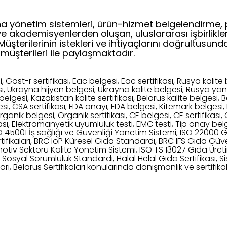
a yönetim sistemleri, ürün-hizmet belgelendirme, 
ve akademisyenlerden oluşan, uluslararası işbirlik
terilerinin istekleri ve ihtiyaçlarını doğrultusunda 
müşterileri ile paylaşmaktadır.
 Gost-r sertifikası, Eac belgesi, Eac sertifikası, Rusya kalite 
sı, Ukrayna hijyen belgesi, Ukrayna kalite belgesi, Rusya yan
belgesi, Kazakistan kalite sertifikası, Belarus kalite belgesi, 
gesi, CSA sertifikası, FDA onayı, FDA belgesi, Kitemark belgesi, K
ganik belgesi, Organik sertifikası, CE belgesi, CE sertifikası,
kası, Elektromanyetik uyumluluk testi, EMC testi, Tip onay bel
O 45001 İş sağlığı ve Güvenliği Yönetim Sistemi, ISO 22000 
tifikaları, BRC IoP Küresel Gıda Standardı, BRC IFS Gıda Güve
motiv Sektörü Kalite Yönetim Sistemi, ISO TS 13027 Gıda Üret
 Sosyal Sorumluluk Standardı, Halal Helal Gıda Sertifikası, S
aları, Belarus Sertifikaları konularında danışmanlık ve sertif