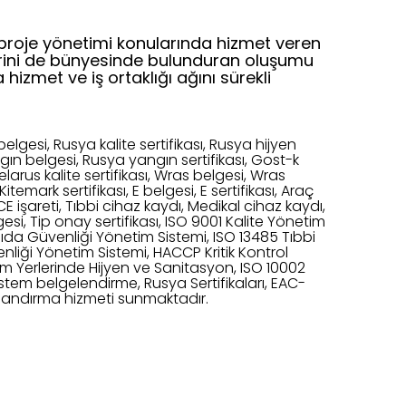
proje yönetimi konularında hizmet veren
lerini de bünyesinde bulunduran oluşumu
hizmet ve iş ortaklığı ağını sürekli
belgesi, Rusya kalite sertifikası, Rusya hijyen
gın belgesi, Rusya yangın sertifikası, Gost-k
Belarus kalite sertifikası, Wras belgesi, Wras
itemark sertifikası, E belgesi, E sertifikası, Araç
 CE işareti, Tıbbi cihaz kaydı, Medikal cihaz kaydı,
gesi, Tip onay sertifikası, ISO 9001 Kalite Yönetim
Gıda Güvenliği Yönetim Sistemi, ISO 13485 Tıbbi
nliği Yönetim Sistemi, HACCP Kritik Kontrol
im Yerlerinde Hijyen ve Sanitasyon, ISO 10002
istem belgelendirme, Rusya Sertifikaları, EAC-
ikalandırma hizmeti sunmaktadır.