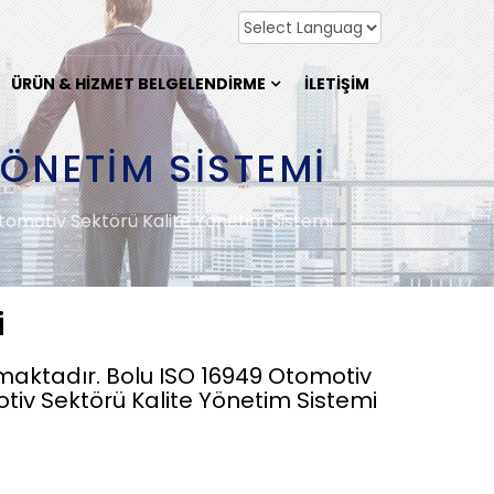
ÜRÜN & HIZMET BELGELENDIRME
İLETIŞIM
ÖNETIM SISTEMI
tomotiv Sektörü Kalite Yönetim Sistemi
i
maktadır. Bolu ISO 16949 Otomotiv
otiv Sektörü Kalite Yönetim Sistemi