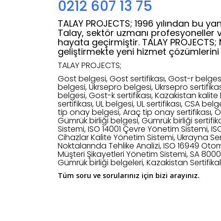
0212 607 13 75
TALAY PROJECTS; 1996 yılından bu yan
Talay, sektör uzmanı profesyoneller 
hayata geçirmiştir. TALAY PROJECTS; Müş
geliştirmekte yeni hizmet çözümlerini 
TALAY PROJECTS;
Gost belgesi, Gost sertifikası, Gost-r belgesi,
belgesi, Ukrsepro belgesi, Ukrsepro sertifika
belgesi, Gost-k sertifikası, Kazakistan kalite 
sertifikası, UL belgesi, UL sertifikası, CSA bel
tip onay belgesi, Araç tip onay sertifikası, Or
Gümrük birliği belgesi, Gümrük birliği sertifi
Sistemi, ISO 14001 Çevre Yönetim Sistemi, IS
Cihazlar Kalite Yönetim Sistemi, Ukrayna Ser
Noktalarında Tehlike Analizi, ISO 16949 Oto
Müşteri Şikayetleri Yönetim Sistemi, SA 8000
Gümrük birliği belgeleri, Kazakistan Sertifik
Tüm soru ve sorularınız için bizi arayınız.