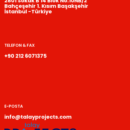
2801 Sokak B 14 Blok No:10NB/2
Bahçeşehir 1. Kısım Başakşehir
İstanbul -Türkiye
TELEFON & FAX
+90 212 6071375
E-POSTA
info@talayprojects.com