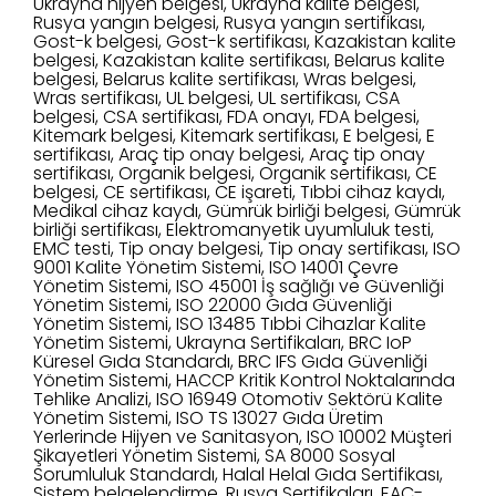
Ukrayna hijyen belgesi, Ukrayna kalite belgesi,
Rusya yangın belgesi, Rusya yangın sertifikası,
Gost-k belgesi, Gost-k sertifikası, Kazakistan kalite
belgesi, Kazakistan kalite sertifikası, Belarus kalite
belgesi, Belarus kalite sertifikası, Wras belgesi,
Wras sertifikası, UL belgesi, UL sertifikası, CSA
belgesi, CSA sertifikası, FDA onayı, FDA belgesi,
Kitemark belgesi, Kitemark sertifikası, E belgesi, E
sertifikası, Araç tip onay belgesi, Araç tip onay
sertifikası, Organik belgesi, Organik sertifikası, CE
belgesi, CE sertifikası, CE işareti, Tıbbi cihaz kaydı,
Medikal cihaz kaydı, Gümrük birliği belgesi, Gümrük
birliği sertifikası, Elektromanyetik uyumluluk testi,
EMC testi, Tip onay belgesi, Tip onay sertifikası, ISO
9001 Kalite Yönetim Sistemi, ISO 14001 Çevre
Yönetim Sistemi, ISO 45001 İş sağlığı ve Güvenliği
Yönetim Sistemi, ISO 22000 Gıda Güvenliği
Yönetim Sistemi, ISO 13485 Tıbbi Cihazlar Kalite
Yönetim Sistemi, Ukrayna Sertifikaları, BRC IoP
Küresel Gıda Standardı, BRC IFS Gıda Güvenliği
Yönetim Sistemi, HACCP Kritik Kontrol Noktalarında
Tehlike Analizi, ISO 16949 Otomotiv Sektörü Kalite
Yönetim Sistemi, ISO TS 13027 Gıda Üretim
Yerlerinde Hijyen ve Sanitasyon, ISO 10002 Müşteri
Şikayetleri Yönetim Sistemi, SA 8000 Sosyal
Sorumluluk Standardı, Halal Helal Gıda Sertifikası,
Sistem belgelendirme, Rusya Sertifikaları, EAC-