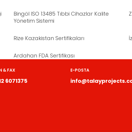
i
Bingöl ISO 13485 Tıbbi Cihazlar Kalite
Z
Yönetim Sistemi
Rize Kazakistan Sertifikaları
İ
Ardahan FDA Sertifikası
N & FAX
E-POSTA
12 6071375
info@talayprojects.