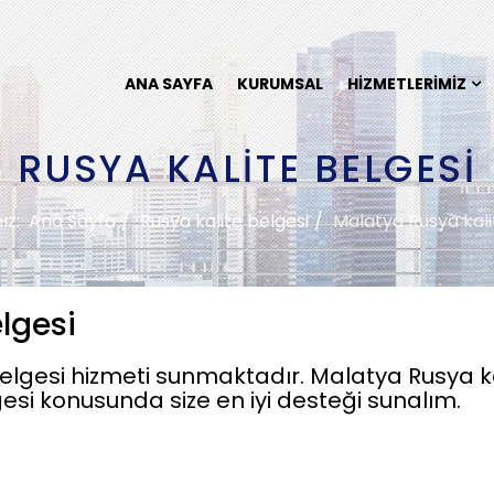
ANA SAYFA
KURUMSAL
HIZMETLERIMIZ
RUSYA KALITE BELGESI
nız:
Ana Sayfa
Rusya kalite belgesi
Malatya Rusya kali
lgesi
lgesi hizmeti sunmaktadır. Malatya Rusya kali
esi konusunda size en iyi desteği sunalım.