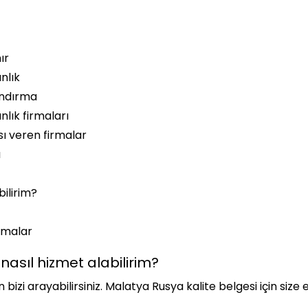
ır
nlık
andırma
lık firmaları
sı veren firmalar
ı
bilirim?
rmalar
nasıl hizmet alabilirim?
 bizi arayabilirsiniz. Malatya Rusya kalite belgesi için siz