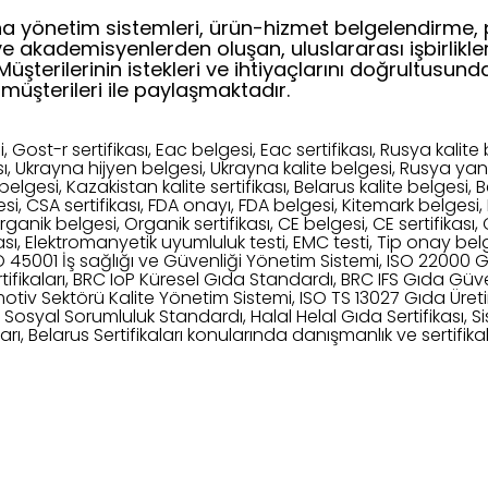
a yönetim sistemleri, ürün-hizmet belgelendirme, 
ve akademisyenlerden oluşan, uluslararası işbirlik
terilerinin istekleri ve ihtiyaçlarını doğrultusunda 
müşterileri ile paylaşmaktadır.
 Gost-r sertifikası, Eac belgesi, Eac sertifikası, Rusya kalite 
sı, Ukrayna hijyen belgesi, Ukrayna kalite belgesi, Rusya yan
belgesi, Kazakistan kalite sertifikası, Belarus kalite belgesi, 
gesi, CSA sertifikası, FDA onayı, FDA belgesi, Kitemark belgesi, K
ganik belgesi, Organik sertifikası, CE belgesi, CE sertifikası,
kası, Elektromanyetik uyumluluk testi, EMC testi, Tip onay bel
O 45001 İş sağlığı ve Güvenliği Yönetim Sistemi, ISO 22000 
tifikaları, BRC IoP Küresel Gıda Standardı, BRC IFS Gıda Güve
motiv Sektörü Kalite Yönetim Sistemi, ISO TS 13027 Gıda Üret
 Sosyal Sorumluluk Standardı, Halal Helal Gıda Sertifikası, S
aları, Belarus Sertifikaları konularında danışmanlık ve sertif