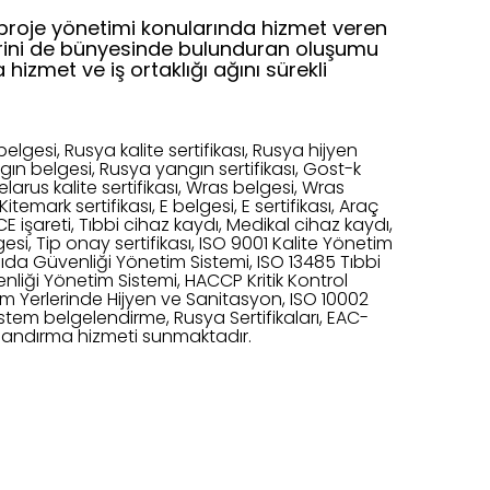
proje yönetimi konularında hizmet veren
lerini de bünyesinde bulunduran oluşumu
hizmet ve iş ortaklığı ağını sürekli
belgesi, Rusya kalite sertifikası, Rusya hijyen
gın belgesi, Rusya yangın sertifikası, Gost-k
Belarus kalite sertifikası, Wras belgesi, Wras
itemark sertifikası, E belgesi, E sertifikası, Araç
 CE işareti, Tıbbi cihaz kaydı, Medikal cihaz kaydı,
gesi, Tip onay sertifikası, ISO 9001 Kalite Yönetim
Gıda Güvenliği Yönetim Sistemi, ISO 13485 Tıbbi
nliği Yönetim Sistemi, HACCP Kritik Kontrol
im Yerlerinde Hijyen ve Sanitasyon, ISO 10002
istem belgelendirme, Rusya Sertifikaları, EAC-
ikalandırma hizmeti sunmaktadır.