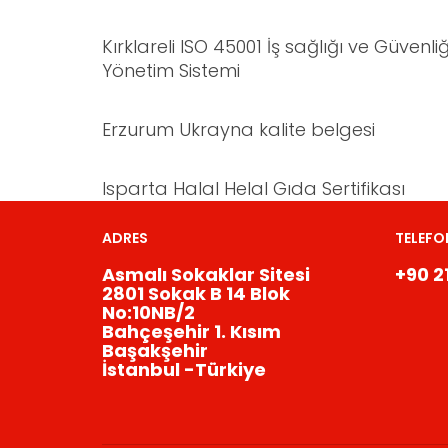
Kırklareli ISO 45001 İş sağlığı ve Güvenliğ
Yönetim Sistemi
Erzurum Ukrayna kalite belgesi
Isparta Halal Helal Gıda Sertifikası
ADRES
TELEFO
Asmalı Sokaklar Sitesi
+90 2
2801 Sokak B 14 Blok
No:10NB/2
Bahçeşehir 1. Kısım
Başakşehir
İstanbul -Türkiye