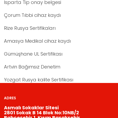
Isparta Tip onay belgesi
Çorum Tıbbi cihaz kaydı
Rize Rusya Sertifikaları
Amasya Medikal cihaz kaydı
Gümüşhane UL Sertifikası
Artvin Bağımsız Denetim
Yozgat Rusya kalite Sertifikası
ADRES
Asmalı Sokaklar Sitesi
2801 Sokak B 14 Blok No:10NB/2
Bahçeşehir 1. Kısım Başakşehir