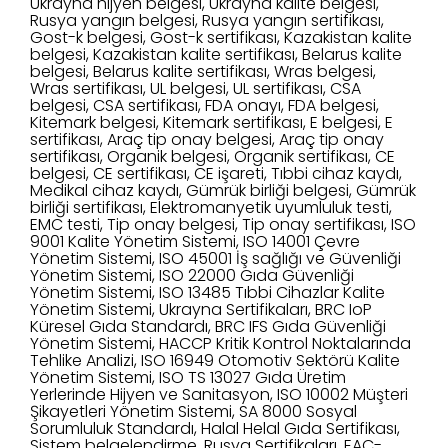
Ukrayna hijyen belgesi, Ukrayna kalite belgesi,
Rusya yangın belgesi, Rusya yangın sertifikası,
Gost-k belgesi, Gost-k sertifikası, Kazakistan kalite
belgesi, Kazakistan kalite sertifikası, Belarus kalite
belgesi, Belarus kalite sertifikası, Wras belgesi,
Wras sertifikası, UL belgesi, UL sertifikası, CSA
belgesi, CSA sertifikası, FDA onayı, FDA belgesi,
Kitemark belgesi, Kitemark sertifikası, E belgesi, E
sertifikası, Araç tip onay belgesi, Araç tip onay
sertifikası, Organik belgesi, Organik sertifikası, CE
belgesi, CE sertifikası, CE işareti, Tıbbi cihaz kaydı,
Medikal cihaz kaydı, Gümrük birliği belgesi, Gümrük
birliği sertifikası, Elektromanyetik uyumluluk testi,
EMC testi, Tip onay belgesi, Tip onay sertifikası, ISO
9001 Kalite Yönetim Sistemi, ISO 14001 Çevre
Yönetim Sistemi, ISO 45001 İş sağlığı ve Güvenliği
Yönetim Sistemi, ISO 22000 Gıda Güvenliği
Yönetim Sistemi, ISO 13485 Tıbbi Cihazlar Kalite
Yönetim Sistemi, Ukrayna Sertifikaları, BRC IoP
Küresel Gıda Standardı, BRC IFS Gıda Güvenliği
Yönetim Sistemi, HACCP Kritik Kontrol Noktalarında
Tehlike Analizi, ISO 16949 Otomotiv Sektörü Kalite
Yönetim Sistemi, ISO TS 13027 Gıda Üretim
Yerlerinde Hijyen ve Sanitasyon, ISO 10002 Müşteri
Şikayetleri Yönetim Sistemi, SA 8000 Sosyal
Sorumluluk Standardı, Halal Helal Gıda Sertifikası,
Sistem belgelendirme, Rusya Sertifikaları, EAC-